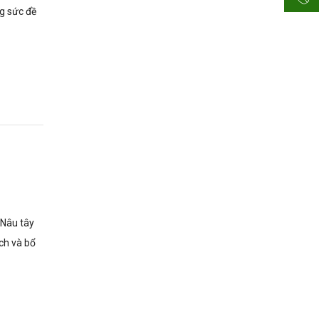
ng sức đề
 Nâu tây
ích và bổ