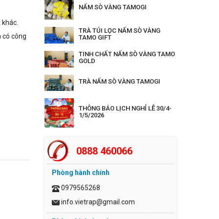
NẤM SÒ VÀNG TAMOGI
 khác.
TRÀ TÚI LỌC NẤM SÒ VÀNG
n có công
TAMO GIFT
TINH CHẤT NẤM SÒ VÀNG TAMO
GOLD
TRÀ NẤM SÒ VÀNG TAMOGI
THÔNG BÁO LỊCH NGHỈ LỄ 30/4-
1/5/2026
0888 460066
Phòng hành chính
0979565268
info.vietrap@gmail.com