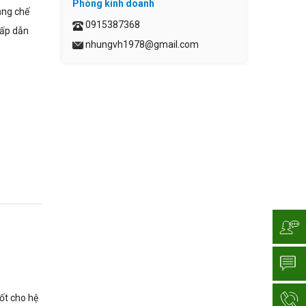
Phòng kinh doanh
ụng chế
0915387368
hấp dẫn
nhungvh1978@gmail.com
ốt cho hệ