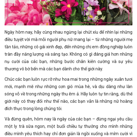
Ngày hôm nay, hãy cùng nhau ngừng lại chút xíu để nhìn lại những
điều tuyệt vời mà mỗi người phụ nữ mang lại – từ những người mẹ
tần tảo, những cô gái xinh đẹp, đến những chị em đồng nghiệp luôn
tràn đầy năng lượng và sáng tạo. Không có gì đáng giá hơn những
nụ cười của các bạn, những bước chân kiên cường và sự yêu
thương vô bờ bến mà các bạn dành cho thế giới này.
Chúc các bạn luôn rực rỡ như hoa mai trong những ngày xuân tươi
mới, mạnh mẽ như những cơn gió mùa hè, và dịu dàng như làn
sóng vỗ về trong những ngày thu êm ả. Hãy luôn tự tin rằng, dù thế
giới này có thay đổi như thế nào, các bạn vẫn là những nữ hoàng
đích thực trong lòng chúng tôi.
Và đừng quên, hôm nay là ngày của các bạn – đừng ngại yêu cầu
một ly trà sữa ngon, một buổi chiều tự thưởng cho mình những
điều mình yêu thích hay chỉ đơn giản là ngồi xuống và mỉm cười vì