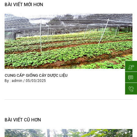
BÀI VIẾT MỚI HƠN
CUNG CẤP GIỐNG CÂY DƯỢC LIỆU
By :
admin
/
05/03/2025
BÀI VIẾT CŨ HƠN