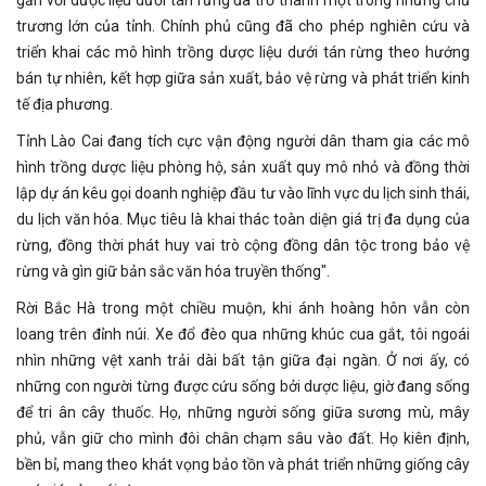
trương lớn của tỉnh. Chính phủ cũng đã cho phép nghiên cứu và
triển khai các mô hình trồng dược liệu dưới tán rừng theo hướng
bán tự nhiên, kết hợp giữa sản xuất, bảo vệ rừng và phát triển kinh
tế địa phương.
Tỉnh Lào Cai đang tích cực vận động người dân tham gia các mô
hình trồng dược liệu phòng hộ, sản xuất quy mô nhỏ và đồng thời
lập dự án kêu gọi doanh nghiệp đầu tư vào lĩnh vực du lịch sinh thái,
du lịch văn hóa. Mục tiêu là khai thác toàn diện giá trị đa dụng của
rừng, đồng thời phát huy vai trò cộng đồng dân tộc trong bảo vệ
rừng và gìn giữ bản sắc văn hóa truyền thống".
Rời Bắc Hà trong một chiều muộn, khi ánh hoàng hôn vẫn còn
loang trên đỉnh núi. Xe đổ đèo qua những khúc cua gắt, tôi ngoái
nhìn những vệt xanh trải dài bất tận giữa đại ngàn. Ở nơi ấy, có
những con người từng được cứu sống bởi dược liệu, giờ đang sống
để tri ân cây thuốc. Họ, những người sống giữa sương mù, mây
phủ, vẫn giữ cho mình đôi chân chạm sâu vào đất. Họ kiên định,
bền bỉ, mang theo khát vọng bảo tồn và phát triển những giống cây