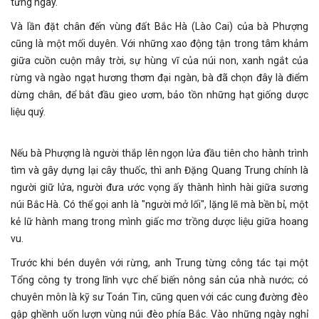
từng ngày.
Và lần đặt chân đến vùng đất Bắc Hà (Lào Cai) của bà Phượng
cũng là một mối duyên. Với những xao động tận trong tâm khảm
giữa cuồn cuộn mây trời, sự hùng vĩ của núi non, xanh ngắt của
rừng và ngào ngạt hương thơm đại ngàn, bà đã chọn đây là điểm
dừng chân, để bắt đầu gieo ươm, bảo tồn những hạt giống dược
liệu quý.
Nếu bà Phượng là người thắp lên ngọn lửa đầu tiên cho hành trình
tìm và gây dựng lại cây thuốc, thì anh Đặng Quang Trung chính là
người giữ lửa, người đưa ước vọng ấy thành hình hài giữa sương
núi Bắc Hà. Có thể gọi anh là "người mở lối", lặng lẽ mà bền bỉ, một
kẻ lữ hành mang trong mình giấc mơ trồng dược liệu giữa hoang
vu.
Trước khi bén duyên với rừng, anh Trung từng công tác tại một
Tổng công ty trong lĩnh vực chế biến nông sản của nhà nước; có
chuyên môn là kỹ sư Toán Tin, cũng quen với các cung đường đèo
gập ghềnh uốn lượn vùng núi đèo phía Bắc. Vào những ngày nghỉ