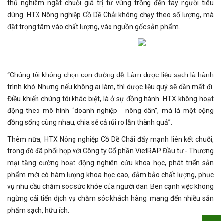
thủ nghiêm ngặt chuỗi giá trị từ vùng trồng đến tay người tiêu
dùng. HTX Nông nghiệp Cồ Dề Chải không chạy theo số lượng, mà
đặt trọng tâm vào chất lượng, vào nguồn gốc sản phẩm.
“Chúng tôi không chọn con đường dễ. Làm dược liệu sạch là hành
trình khó. Nhưng nếu không ai làm, thì dược liệu quý sẽ dần mất đi.
Điều khiến chúng tôi khác biệt, là ở sự đồng hành. HTX không hoạt
động theo mô hình “doanh nghiệp - nông dân”, mà là một cộng
đồng sống cùng nhau, chia sẻ cả rủi ro lẫn thành quả”.
Thêm nữa, HTX Nông nghiệp Cồ Dề Chải đẩy mạnh liên kết chuỗi,
trong đó đã phối hợp với Công ty Cổ phần VietRAP Đầu tư - Thương
mại tăng cường hoạt động nghiên cứu khoa học, phát triển sản
phẩm mới có hàm lượng khoa học cao, đảm bảo chất lượng, phục
vụ nhu cầu chăm sóc sức khỏe của người dân. Bên cạnh việc không
ngừng cải tiến dịch vụ chăm sóc khách hàng, mang đến nhiều sản
phẩm sạch, hữu ích.