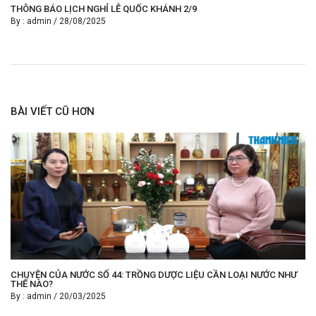
THÔNG BÁO LỊCH NGHỈ LỄ QUỐC KHÁNH 2/9
By :
admin
/
28/08/2025
BÀI VIẾT CŨ HƠN
CHUYỆN CỦA NƯỚC SỐ 44: TRỒNG DƯỢC LIỆU CẦN LOẠI NƯỚC NHƯ
THẾ NÀO?
By :
admin
/
20/03/2025