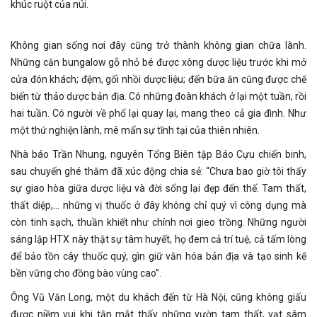
khúc ruột của núi.
Không gian sống nơi đây cũng trở thành không gian chữa lành.
Những căn bungalow gỗ nhỏ bé được xông dược liệu trước khi mở
cửa đón khách; đệm, gối nhồi dược liệu; đến bữa ăn cũng được chế
biến từ thảo dược bản địa. Có những đoàn khách ở lại một tuần, rồi
hai tuần. Có người về phố lại quay lại, mang theo cả gia đình. Như
một thứ nghiện lành, mê mẩn sự tĩnh tại của thiên nhiên.
Nhà báo Trần Nhung, nguyên Tổng Biên tập Báo Cựu chiến binh,
sau chuyến ghé thăm đã xúc động chia sẻ: “Chưa bao giờ tôi thấy
sự giao hòa giữa dược liệu và đời sống lại đẹp đến thế. Tam thất,
thất diệp,… những vị thuốc ở đây không chỉ quý vì công dụng mà
còn tinh sạch, thuần khiết như chính nơi gieo trồng. Những người
sáng lập HTX này thật sự tâm huyết, họ đem cả trí tuệ, cả tấm lòng
để bảo tồn cây thuốc quý, gìn giữ văn hóa bản địa và tạo sinh kế
bền vững cho đồng bào vùng cao”.
Ông Vũ Văn Long, một du khách đến từ Hà Nội, cũng không giấu
được niềm vui khi tận mắt thấy những vườn tam thất, vạt sâm