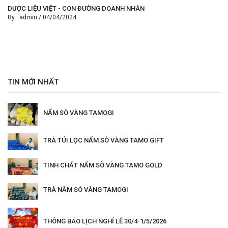
DƯỢC LIỆU VIỆT - CON ĐƯỜNG DOANH NHÂN
By :
admin
/
04/04/2024
TIN MỚI NHẤT
NẤM SÒ VÀNG TAMOGI
TRÀ TÚI LỌC NẤM SÒ VÀNG TAMO GIFT
TINH CHẤT NẤM SÒ VÀNG TAMO GOLD
TRÀ NẤM SÒ VÀNG TAMOGI
THÔNG BÁO LỊCH NGHỈ LỄ 30/4-1/5/2026