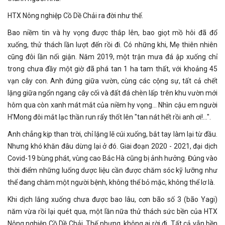
HTX Nông nghiệp Cồ Dề Chải ra đời như thế.
Bao niềm tin và hy vọng được thắp lên, bao giọt mồ hôi đã đổ
xuống, thử thách lần lượt đến rồi đi. Có những khi, Mẹ thiên nhiên
cũng đôi lần nổi giận. Năm 2019, một trận mưa đá ập xuống chỉ
trong chưa đầy một giờ đã phá tan 1 ha tam thất, với khoảng 45
vạn cây con. Anh đứng giữa vườn, cùng các cộng sự, tất cả chết
lặng giữa ngổn ngang cây cối và đất đá chèn lấp trên khu vườn mới
hôm qua còn xanh mát mắt của niềm hy vọng... Nhìn cậu em người
H'Mong đôi mắt lạc thần run rẩy thốt lên "tan nát hết rồi anh ơi!...".
Anh chẳng kịp than trời, chỉ lặng lẽ cúi xuống, bắt tay làm lại từ đầu.
Nhưng khó khăn đâu dừng lại ở đó. Giai đoạn 2020 - 2021, đại dịch
Covid-19 bùng phát, vùng cao Bắc Hà cũng bị ảnh hưởng. Đúng vào
thời điểm những luống dược liệu cần được chăm sóc kỹ lưỡng như
thể đang chăm một người bệnh, không thể bỏ mặc, không thể lơ là.
Khi dịch lắng xuống chưa được bao lâu, cơn bão số 3 (bão Yagi)
năm vừa rồi lại quét qua, một lần nữa thử thách sức bền của HTX
Nông nghiệp Cồ Dề Chải. Thế nhưng, không ai rời đi. Tất cả vẫn bền