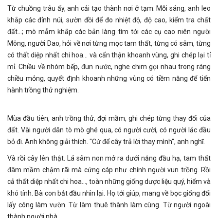
Từ chuồng trâu ấy, anh cải tạo thành nơi ở tạm. Mỗi sáng, anh leo
khắp các đỉnh núi, sườn đồi để đo nhiệt độ, độ cao, kiểm tra chất
đất…; mò mẫm khắp các bản làng tìm tới các cụ cao niên người
Mông, người Dao, hỏi về nơi từng mọc tam thất, từng có sâm, từng
có thất diệp nhất chi hoa... và cẩn thận khoanh vùng, ghi chép lại tỉ
mỉ. Chiều về nhóm bếp, đun nước, nghe chim gọi nhau trong ráng
chiều mỏng, quyết định khoanh những vùng có tiềm năng để tiến
hành trồng thử nghiệm.
Mùa đầu tiên, anh trồng thử, đợi mầm, ghi chép từng thay đổi của
đất. Vài người dân tò mò ghé qua, có người cười, có người lắc đầu
bỏ đi. Anh không giải thích. "Cứ để cây trả lời thay mình", anh nghĩ.
Và rồi cây lên thật. Lá sâm non mở ra dưới nắng đầu hạ, tam thất
đâm mầm chậm rãi mà cứng cáp như chính người vun trồng. Rồi
cả thất diệp nhất chi hoa…, toàn những giống dược liệu quý, hiếm và
khó tính. Bà con bắt đầu nhìn lại. Họ tới giúp, mang về bọc giống đổi
lấy công làm vườn. Từ làm thuê thành làm cùng. Từ người ngoài
thành người nhà.