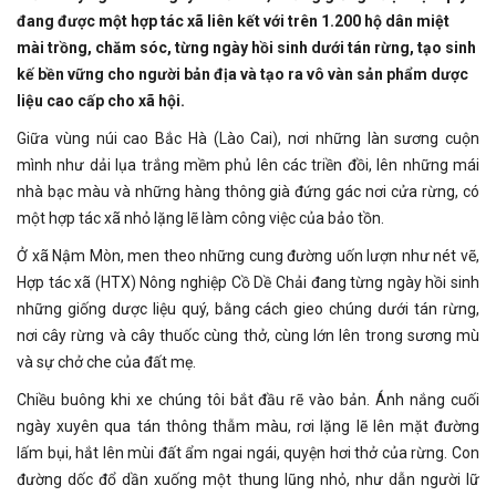
đang được một hợp tác xã liên kết với trên 1.200 hộ dân miệt
mài trồng, chăm sóc, từng ngày hồi sinh dưới tán rừng, tạo sinh
kế bền vững cho người bản địa và tạo ra vô vàn sản phẩm dược
liệu cao cấp cho xã hội.
Giữa vùng núi cao Bắc Hà (Lào Cai), nơi những làn sương cuộn
mình như dải lụa trắng mềm phủ lên các triền đồi, lên những mái
nhà bạc màu và những hàng thông già đứng gác nơi cửa rừng, có
một hợp tác xã nhỏ lặng lẽ làm công việc của bảo tồn.
Ở xã Nậm Mòn, men theo những cung đường uốn lượn như nét vẽ,
Hợp tác xã (HTX) Nông nghiệp Cồ Dề Chải đang từng ngày hồi sinh
những giống dược liệu quý, bằng cách gieo chúng dưới tán rừng,
nơi cây rừng và cây thuốc cùng thở, cùng lớn lên trong sương mù
và sự chở che của đất mẹ.
Chiều buông khi xe chúng tôi bắt đầu rẽ vào bản. Ánh nắng cuối
ngày xuyên qua tán thông thẫm màu, rơi lặng lẽ lên mặt đường
lấm bụi, hắt lên mùi đất ẩm ngai ngái, quyện hơi thở của rừng. Con
đường dốc đổ dần xuống một thung lũng nhỏ, như dẫn người lữ