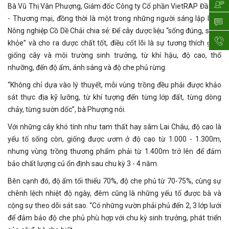
Bà Vũ Thị Vân Phượng, Giám đốc Công ty Cổ phần VietRAP Đầu tư
- Thương mại, đồng thời là một trong những người sáng lập HTX
Nông nghiệp Cồ Dề Chải chia sẻ: Để cây dược liệu “sống đúng, sống
khỏe” và cho ra dược chất tốt, điều cốt lõi là sự tương thích giữa
giống cây và môi trường sinh trưởng, từ khí hậu, độ cao, thổ
nhưỡng, đến độ ẩm, ánh sáng và độ che phủ rừng.
“Không chỉ dựa vào lý thuyết, mỗi vùng trồng đều phải được khảo
sát thực địa kỹ lưỡng, từ khí tượng đến từng lớp đất, từng dòng
chảy, từng sườn dốc”, bà Phượng nói.
Với những cây khó tính như tam thất hay sâm Lai Châu, độ cao là
yếu tố sống còn, giống được ươm ở độ cao từ 1.000 - 1.300m,
nhưng vùng trồng thương phẩm phải từ 1.400m trở lên để đảm
bảo chất lượng củ ổn định sau chu kỳ 3 - 4 năm.
Bên cạnh đó, độ ẩm tối thiểu 70%, độ che phủ từ 70-75%, cùng sự
chênh lệch nhiệt độ ngày, đêm cũng là những yếu tố được bà và
cộng sự theo dõi sát sao. “Có những vườn phải phủ đến 2, 3 lớp lưới
để đảm bảo độ che phủ phù hợp với chu kỳ sinh trưởng, phát triển