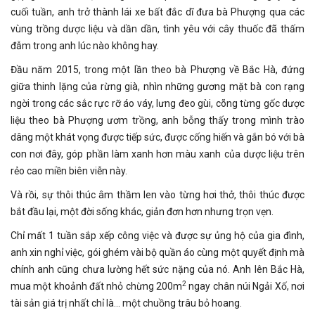
cuối tuần, anh trở thành lái xe bất đắc dĩ đưa bà Phượng qua các
vùng trồng dược liệu và dần dần, tình yêu với cây thuốc đã thấm
đẫm trong anh lúc nào không hay.
Đầu năm 2015, trong một lần theo bà Phượng về Bắc Hà, đứng
giữa thinh lặng của rừng già, nhìn những gương mặt bà con rạng
ngời trong các sắc rực rỡ áo váy, lưng đeo gùi, cõng từng gốc dược
liệu theo bà Phượng ươm trồng, anh bỗng thấy trong mình trào
dâng một khát vọng được tiếp sức, được cống hiến và gắn bó với bà
con nơi đây, góp phần làm xanh hơn màu xanh của dược liệu trên
rẻo cao miền biên viễn này.
Và rồi, sự thôi thúc âm thầm len vào từng hơi thở, thôi thúc được
bắt đầu lại, một đời sống khác, giản đơn hơn nhưng trọn vẹn.
Chỉ mất 1 tuần sắp xếp công việc và được sự ủng hộ của gia đình,
anh xin nghỉ việc, gói ghém vài bộ quần áo cùng một quyết định mà
chính anh cũng chưa lường hết sức nặng của nó. Anh lên Bắc Hà,
2
mua một khoảnh đất nhỏ chừng 200m
ngay chân núi Ngải Xố, nơi
tài sản giá trị nhất chỉ là... một chuồng trâu bỏ hoang.