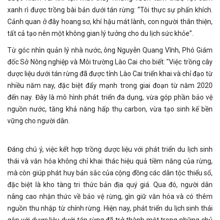
xanh rì được trồng bài bản dưới tán rừng: “Tôi thực sự phấn khích.
Cảnh quan ở đây hoang sơ, khí hậu mát lành, con người thân thiện,
tất cả tạo nên một không gian lý tưởng cho du lịch sức khỏe”.
Từ góc nhìn quản lý nhà nước, ông Nguyễn Quang Vĩnh, Phó Giám
đốc Sở Nông nghiệp và Môi trường Lào Cai cho biết: "Việc trồng cây
dược liệu dưới tán rừng đã được tỉnh Lào Cai triển khai và chỉ đạo từ
nhiều năm nay, đặc biệt đẩy mạnh trong giai đoạn từ năm 2020
đến nay. Đây là mô hình phát triển đa dụng, vừa góp phần bảo vệ
nguồn nước, tăng khả năng hấp thụ carbon, vừa tạo sinh kế bền
vững cho người dân.
Đáng chú ý, việc kết hợp trồng dược liệu với phát triển du lịch sinh
thái và văn hóa không chỉ khai thác hiệu quả tiềm năng của rừng,
mà còn giúp phát huy bản sắc của cộng đồng các dân tộc thiểu số,
đặc biệt là kho tàng tri thức bản địa quý giá. Qua đó, người dân
nâng cao nhận thức về bảo vệ rừng, gìn giữ văn hóa và có thêm
nguồn thu nhập từ chính rừng. Hiện nay, phát triển du lịch sinh thái
gắn với dược liệu dưới tán rừng đã trở thành một trong những chủ