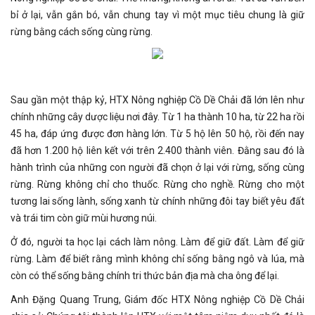
bỉ ở lại, vẫn gắn bó, vẫn chung tay vì một mục tiêu chung là giữ
rừng bằng cách sống cùng rừng.
Sau gần một thập kỷ, HTX Nông nghiệp Cồ Dề Chải đã lớn lên như
chính những cây dược liệu nơi đây. Từ 1 ha thành 10 ha, từ 22 ha rồi
45 ha, đáp ứng được đơn hàng lớn. Từ 5 hộ lên 50 hộ, rồi đến nay
đã hơn 1.200 hộ liên kết với trên 2.400 thành viên. Đằng sau đó là
hành trình của những con người đã chọn ở lại với rừng, sống cùng
rừng. Rừng không chỉ cho thuốc. Rừng cho nghề. Rừng cho một
tương lai sống lành, sống xanh từ chính những đôi tay biết yêu đất
và trái tim còn giữ mùi hương núi.
Ở đó, người ta học lại cách làm nông. Làm để giữ đất. Làm để giữ
rừng. Làm để biết rằng mình không chỉ sống bằng ngô và lúa, mà
còn có thể sống bằng chính tri thức bản địa mà cha ông để lại.
Anh Đặng Quang Trung, Giám đốc HTX Nông nghiệp Cồ Dề Chải