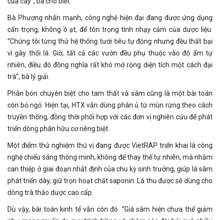
của cây”, bà cho biết.
Bà Phượng nhấn mạnh, công nghệ hiện đại đang được ứng dụng
cẩn trọng, không ồ ạt, để tôn trọng tính nhạy cảm của dược liệu.
“Chúng tôi từng thử hệ thống tưới tiêu tự động nhưng đều thất bại
vì gây thối lá. Giờ, tất cả các vườn đều phụ thuộc vào độ ẩm tự
nhiên, điều đó đồng nghĩa rất khó mở rộng diện tích một cách đại
trà”, bà lý giải.
Phân bón chuyên biệt cho tam thất và sâm cũng là một bài toán
còn bỏ ngỏ. Hiện tại, HTX vẫn dùng phân ủ từ mùn rừng theo cách
truyền thống, đồng thời phối hợp với các đơn vị nghiên cứu để phát
triển dòng phân hữu cơ riêng biệt.
Một điểm thử nghiệm thú vị đang được VietRAP triển khai là công
nghệ chiếu sáng thông minh, không để thay thế tự nhiên, mà nhằm
can thiệp ở giai đoạn nhất định của chu kỳ sinh trưởng, giúp lá sâm
phát triển dày, giữ trọn hoạt chất saponin. Lá thu được sẽ dùng cho
dòng trà thảo dược cao cấp.
Dù vậy, bài toán kinh tế vẫn còn đó. “Giá sâm hiện chưa thể giảm