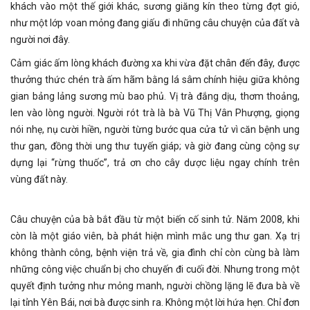
khách vào một thế giới khác, sương giăng kín theo từng đợt gió,
như một lớp voan mỏng đang giấu đi những câu chuyện của đất và
người nơi đây.
Cảm giác ấm lòng khách đường xa khi vừa đặt chân đến đây, được
thưởng thức chén trà ấm hãm bằng lá sâm chính hiệu giữa không
gian bảng lảng sương mù bao phủ. Vị trà đắng dịu, thơm thoảng,
len vào lòng người. Người rót trà là bà Vũ Thị Vân Phượng, giọng
nói nhẹ, nụ cười hiền, người từng bước qua cửa tử vì căn bệnh ung
thư gan, đồng thời ung thư tuyến giáp; và giờ đang cùng cộng sự
dựng lại “rừng thuốc”, trả ơn cho cây dược liệu ngay chính trên
vùng đất này.
Câu chuyện của bà bắt đầu từ một biến cố sinh tử. Năm 2008, khi
còn là một giáo viên, bà phát hiện mình mắc ung thư gan. Xạ trị
không thành công, bệnh viện trả về, gia đình chỉ còn cùng bà làm
những công việc chuẩn bị cho chuyến đi cuối đời. Nhưng trong một
quyết định tưởng như mỏng manh, người chồng lặng lẽ đưa bà về
lại tỉnh Yên Bái, nơi bà được sinh ra. Không một lời hứa hẹn. Chỉ đơn