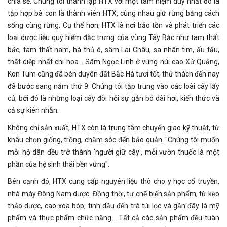
chia sẻ: Chúng tôi thành lập HTX với một tâm niệm duy nhất đó là
tập hợp bà con là thành viên HTX, cùng nhau giữ rừng bằng cách
sống cùng rừng. Cụ thể hơn, HTX là nơi bảo tồn và phát triển các
loại dược liệu quý hiếm đặc trưng của vùng Tây Bắc như tam thất
bắc, tam thất nam, hà thủ ô, sâm Lai Châu, sa nhân tím, ấu tẩu,
thất diệp nhất chi hoa… Sâm Ngọc Linh ở vùng núi cao Xứ Quảng,
Kon Tum cũng đã bén duyên đất Bắc Hà tươi tốt, thử thách đến nay
đã bước sang năm thứ 9. Chúng tôi tập trung vào các loài cây lấy
củ, bởi đó là những loại cây đòi hỏi sự gắn bó dài hơi, kiến thức và
cả sự kiên nhẫn.
Không chỉ sản xuất, HTX còn là trung tâm chuyển giao kỹ thuật, từ
khâu chọn giống, trồng, chăm sóc đến bảo quản. "Chúng tôi muốn
mỗi hộ dân đều trở thành 'người giữ cây', mỗi vườn thuốc là một
phần của hệ sinh thái bền vững".
Bên cạnh đó, HTX cung cấp nguyên liệu thô cho y học cổ truyền,
nhà máy Đông Nam dược. Đồng thời, tự chế biến sản phẩm, từ kẹo
thảo dược, cao xoa bóp, tinh dầu đến trà túi lọc và gần đây là mỹ
phẩm và thực phẩm chức năng… Tất cả các sản phẩm đều tuân