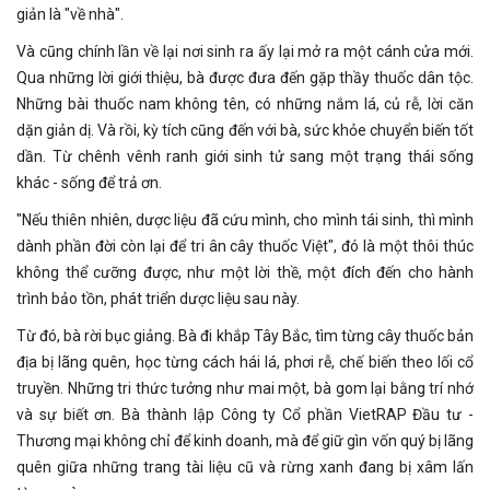
giản là "về nhà".
Và cũng chính lần về lại nơi sinh ra ấy lại mở ra một cánh cửa mới.
Qua những lời giới thiệu, bà được đưa đến gặp thầy thuốc dân tộc.
Những bài thuốc nam không tên, có những nắm lá, củ rễ, lời căn
dặn giản dị. Và rồi, kỳ tích cũng đến với bà, sức khỏe chuyển biến tốt
dần. Từ chênh vênh ranh giới sinh tử sang một trạng thái sống
khác - sống để trả ơn.
"Nếu thiên nhiên, dược liệu đã cứu mình, cho mình tái sinh, thì mình
dành phần đời còn lại để tri ân cây thuốc Việt", đó là một thôi thúc
không thể cưỡng được, như một lời thề, một đích đến cho hành
trình bảo tồn, phát triển dược liệu sau này.
Từ đó, bà rời bục giảng. Bà đi khắp Tây Bắc, tìm từng cây thuốc bản
địa bị lãng quên, học từng cách hái lá, phơi rễ, chế biến theo lối cổ
truyền. Những tri thức tưởng như mai một, bà gom lại bằng trí nhớ
và sự biết ơn. Bà thành lập Công ty Cổ phần VietRAP Đầu tư -
Thương mại không chỉ để kinh doanh, mà để giữ gìn vốn quý bị lãng
quên giữa những trang tài liệu cũ và rừng xanh đang bị xâm lấn