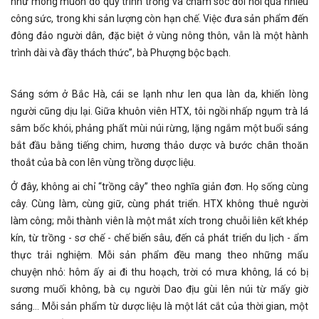
như mong muốn do quy trình trồng và chăm sóc đòi hỏi quá nhiều
công sức, trong khi sản lượng còn hạn chế. Việc đưa sản phẩm đến
đông đảo người dân, đặc biệt ở vùng nông thôn, vẫn là một hành
trình dài và đầy thách thức”, bà Phượng bộc bạch.
Sáng sớm ở Bắc Hà, cái se lạnh như len qua làn da, khiến lòng
người cũng dịu lại. Giữa khuôn viên HTX, tôi ngồi nhấp ngụm trà lá
sâm bốc khói, phảng phất mùi núi rừng, lặng ngắm một buổi sáng
bắt đầu bằng tiếng chim, hương thảo dược và bước chân thoăn
thoắt của bà con lên vùng trồng dược liệu.
Ở đây, không ai chỉ “trồng cây” theo nghĩa giản đơn. Họ sống cùng
cây. Cùng làm, cùng giữ, cùng phát triển. HTX không thuê người
làm công; mỗi thành viên là một mắt xích trong chuỗi liên kết khép
kín, từ trồng - sơ chế - chế biến sâu, đến cả phát triển du lịch - ẩm
thực trải nghiệm. Mỗi sản phẩm đều mang theo những mẩu
chuyện nhỏ: hôm ấy ai đi thu hoạch, trời có mưa không, lá có bị
sương muối không, bà cụ người Dao địu gùi lên núi từ mấy giờ
sáng... Mỗi sản phẩm từ dược liệu là một lát cắt của thời gian, một