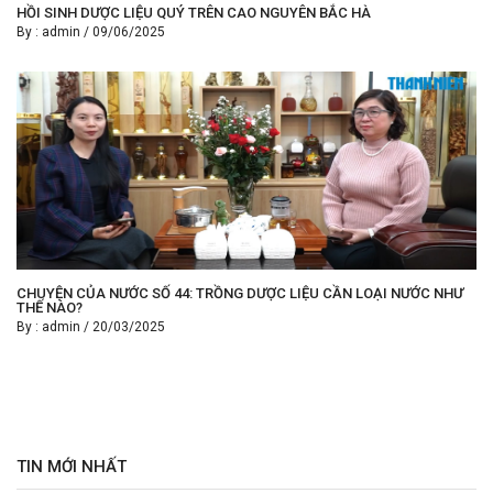
HỒI SINH DƯỢC LIỆU QUÝ TRÊN CAO NGUYÊN BẮC HÀ
By :
admin
/
09/06/2025
CHUYỆN CỦA NƯỚC SỐ 44: TRỒNG DƯỢC LIỆU CẦN LOẠI NƯỚC NHƯ
THẾ NÀO?
By :
admin
/
20/03/2025
TIN MỚI NHẤT