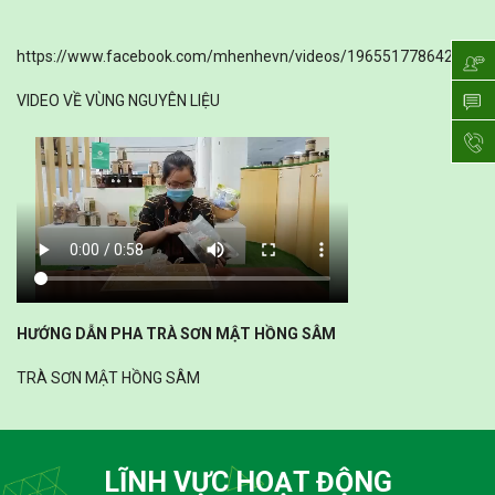
https://www.facebook.com/mhenhevn/videos/196551778642006
VIDEO VỀ VÙNG NGUYÊN LIỆU
HƯỚNG DẪN PHA TRÀ SƠN MẬT HỒNG SÂM
TRÀ SƠN MẬT HỒNG SÂM
LĨNH VỰC HOẠT ĐỘNG